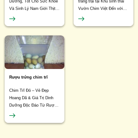
Dưỡng, Tốt Cho Sức Khỏe
trang trại tại Khu sinh thái
Và Sinh Lý Nam Giới Thịt
Vườn Chim Việt Đến với
chim trĩ là một loại thực
Khu du lịch sinh thái Vườn
phẩm quý, không chỉ thơm
Chim Việt, du khách không
ngon...
chỉ được đắm...
Rượu trứng chim trĩ
Chim Trĩ Đỏ – Vẻ Đẹp
Hoang Dã & Giá Trị Dinh
Dưỡng Độc Đáo Từ Rượu
Trứng Chim Trĩ Chim trĩ đỏ
(Phasianus colchicus) là
một trong những loài...