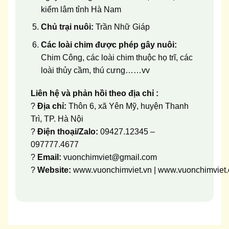
kiểm lâm tỉnh Hà Nam
Chủ trại nuôi:
Trần Nhữ Giáp
Các loài chim được phép gây nuôi:
Chim Công, các loài chim thuộc họ trĩ, các
loài thủy cầm, thú cưng……vv
Liên hệ và phản hồi theo địa chỉ :
?
Địa chỉ:
Thôn 6, xã Yên Mỹ, huyện Thanh
Trì, TP. Hà Nội
?
Điện thoại/Zalo:
09427.12345 –
097777.4677
?
Email:
vuonchimviet@gmail.com
?
Website:
www.vuonchimviet.vn
|
www.vuonchimviet