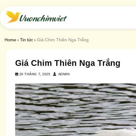
Chuyển
đến
nội
dung
Home
›
Tin tức
›
Giá Chim Thiên Nga Trắng
Giá Chim Thiên Nga Trắng
20 THÁNG 7, 2025
ADMIN