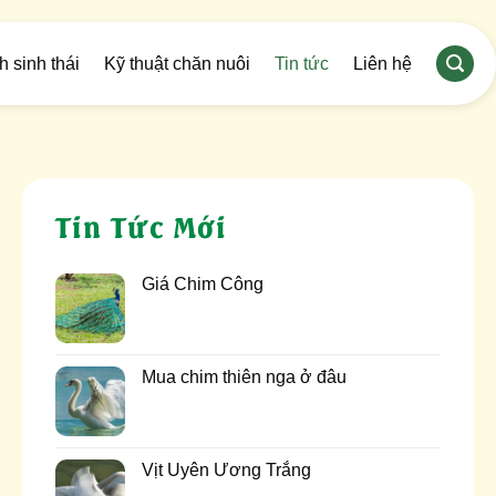
h sinh thái
Kỹ thuật chăn nuôi
Tin tức
Liên hệ
Tin Tức Mới
Giá Chim Công
Mua chim thiên nga ở đâu
Vịt Uyên Ương Trắng