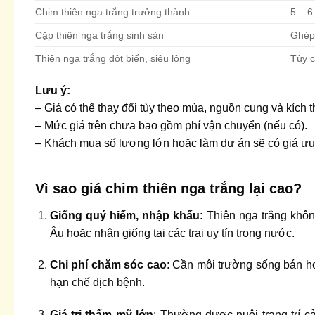
Chim thiên nga trắng trưởng thành
5 – 6
Cặp thiên nga trắng sinh sản
Ghép
Thiên nga trắng đột biến, siêu lông
Tùy c
Lưu ý:
– Giá có thể thay đổi tùy theo mùa, nguồn cung và kích 
– Mức giá trên chưa bao gồm phí vận chuyển (nếu có).
– Khách mua số lượng lớn hoặc làm dự án sẽ có giá ưu
Vì sao giá chim thiên nga trắng lại cao?
Giống quý hiếm, nhập khẩu
: Thiên nga trắng khô
Âu hoặc nhân giống tại các trại uy tín trong nước.
Chi phí chăm sóc cao
: Cần môi trường sống bán h
hạn chế dịch bệnh.
Giá trị thẩm mỹ lớn
: Thường được nuôi trang trí cả