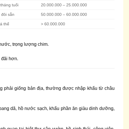
 tháng tuổi
20.000.000 – 25.000.000
 đôi sẵn
50.000.000 – 60.000.000
á thể
> 60.000.000
thước, trọng lượng chim.
 đãi hơn.
ng phải giống bản địa, thường được nhập khẩu từ châu
oang dã, hồ nước sạch, khẩu phần ăn giàu dinh dưỡng,
nh quan tại biệt thự sân vườn, hồ sinh thái, công viên,