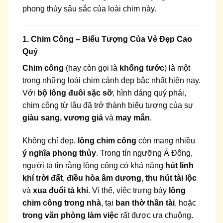
phong thủy sâu sắc của loài chim này.
1. Chim Công – Biểu Tượng Của Vẻ Đẹp Cao
Quý
Chim công
(hay còn gọi là
khổng tước
) là một
trong những loài chim cảnh đẹp bậc nhất hiện nay.
Với
bộ lông đuôi sặc sỡ
, hình dáng quý phái,
chim công từ lâu đã trở thành biểu tượng của sự
giàu sang, vương giả
và
may mắn
.
Không chỉ đẹp,
lông chim công
còn mang nhiều
ý nghĩa phong thủy
. Trong tín ngưỡng Á Đông,
người ta tin rằng lông công có khả năng
hút linh
khí trời đất
,
điều hòa âm dương
,
thu hút tài lộc
và
xua đuổi tà khí
. Vì thế, việc trưng bày
lông
chim công trong nhà
, tại
ban thờ thần tài
, hoặc
trong văn phòng làm việc
rất được ưa chuộng.