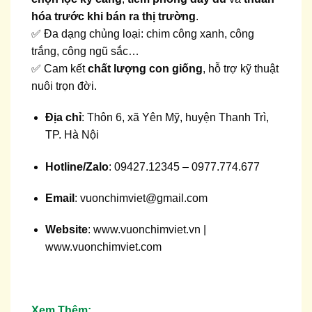
hóa trước khi bán ra thị trường
.
✅ Đa dạng chủng loại: chim công xanh, công
trắng, công ngũ sắc…
✅ Cam kết
chất lượng con giống
, hỗ trợ kỹ thuật
nuôi trọn đời.
Địa chỉ
: Thôn 6, xã Yên Mỹ, huyện Thanh Trì,
TP. Hà Nội
Hotline/Zalo
:
09427.12345
–
0977.774.677
Email
:
vuonchimviet@gmail.com
Website
:
www.vuonchimviet.vn
|
www.vuonchimviet.com
Xem Thêm: