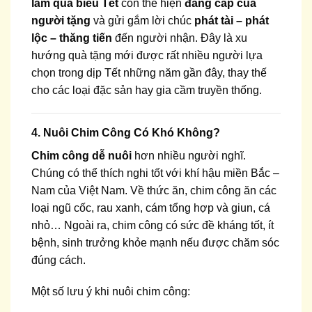
làm quà biếu Tết
còn thể hiện
đẳng cấp của
người tặng
và gửi gắm lời chúc
phát tài – phát
lộc – thăng tiến
đến người nhận. Đây là xu
hướng quà tặng mới được rất nhiều người lựa
chọn trong dịp Tết những năm gần đây, thay thế
cho các loại đặc sản hay gia cầm truyền thống.
4. Nuôi Chim Công Có Khó Không?
Chim công dễ nuôi
hơn nhiều người nghĩ.
Chúng có thể thích nghi tốt với khí hậu miền Bắc –
Nam của Việt Nam. Về thức ăn, chim công ăn các
loại ngũ cốc, rau xanh, cám tổng hợp và giun, cá
nhỏ… Ngoài ra, chim công có sức đề kháng tốt, ít
bệnh, sinh trưởng khỏe mạnh nếu được chăm sóc
đúng cách.
Một số lưu ý khi nuôi chim công: